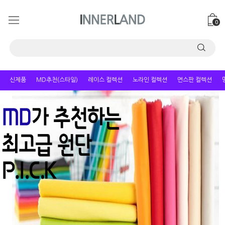
0
신제품
MD추천(스타일)
레이스 컬렉션
노라인 컬렉션
면스판 컬렉션