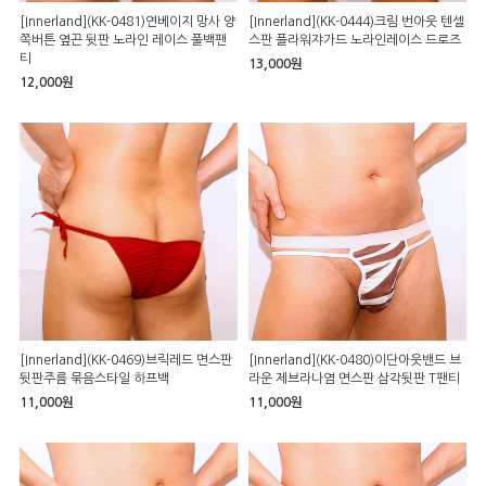
[Innerland](KK-0481)연베이지 망사 양
[Innerland](KK-0444)크림 번아웃 텐셀
쪽버튼 옆끈 뒷판 노라인 레이스 풀백팬
스판 플라워쟈가드 노라인레이스 드로즈
티
13,000원
12,000원
[Innerland](KK-0469)브릭레드 면스판
[Innerland](KK-0480)이단아웃밴드 브
뒷판주름 묶음스타일 하프백
라운 제브라나염 면스판 삼각뒷판 T팬티
11,000원
11,000원