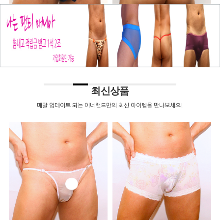
스
[Innerland]네이비 돌출볼륨형 크리스탈
[Innerland]골드코팅 폴리스판 비키니
[
스판 비키니 섹시하프백T팬티(IN-8114)
섹시하프백T팬티(IN-7802)
섹
12,000원
12,000원
12,000원
1
최신상품
매달 업데이트 되는 이너랜드만의 최신 아이템을 만나보세요!