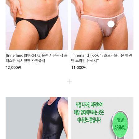
[Innerland](KK-0473)블랙 사틴광택 폴
[Innerland](KK-0478)모카브라운 햄원
리스판 섹시옆판 완전풀백
단 노라인 뉴섹시T
12,000원
11,000원