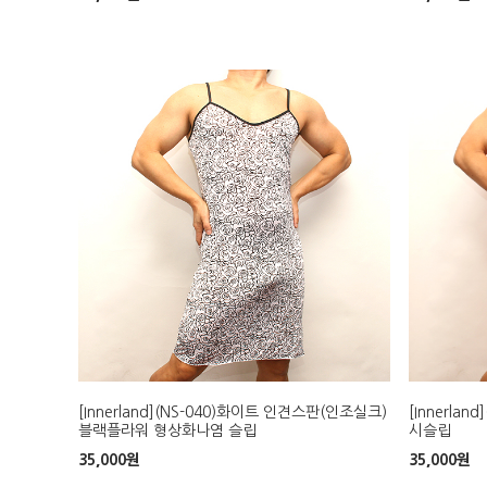
[Innerland](NS-040)화이트 인견스판(인조실크)
[Innerla
블랙플라워 형상화나염 슬립
시슬립
35,000
원
35,000
원