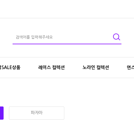
SALE상품
레이스 컬렉션
노라인 컬렉션
면
파자마