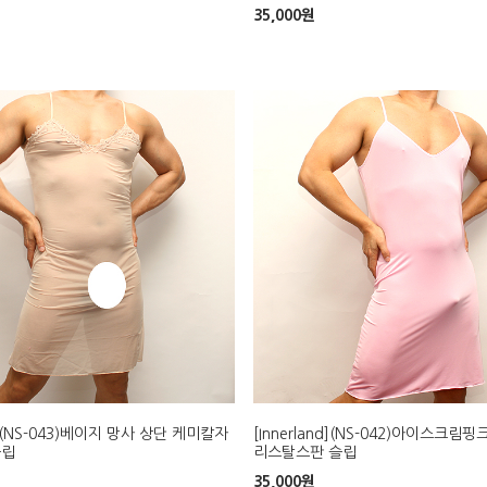
35,000
원
nd](NS-043)베이지 망사 상단 케미칼자
[Innerland](NS-042)아이스크림
슬립
리스탈스판 슬립
35,000
원