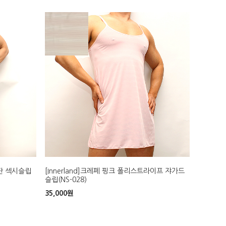
스판 섹시슬립
[Innerland]크레페 핑크 폴리스트라이프 쟈가드
슬립(NS-028)
35,000
원