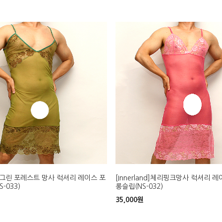
and]그린 포레스트 망사 럭셔리 레이스 포
[Innerland]체리핑크망사 럭셔리 
-033)
롱슬립(NS-032)
35,000
원