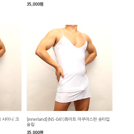
35,000
원
핑크 샤이니 크
[Innerland](NS-041)화이트 아쿠아스판 숏타입
슬립
35,000
원