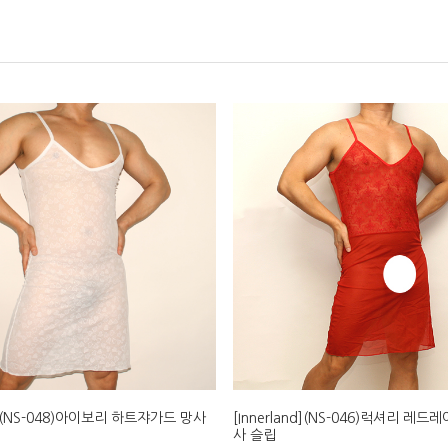
nd](NS-048)아이보리 하트쟈가드 망사
[Innerland](NS-046)럭셔리 레
사 슬립