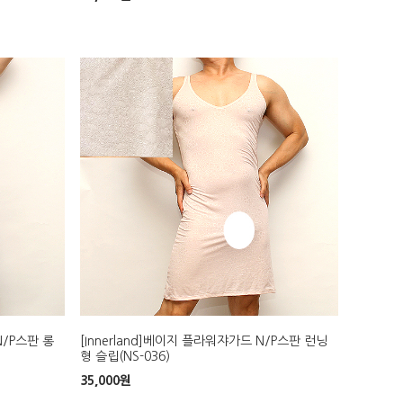
N/P스판 롱
[Innerland]베이지 플라워쟈가드 N/P스판 런닝
형 슬립(NS-036)
35,000
원