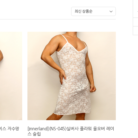
드레이스 자수망
[Innerland](NS-045)실버사 플라워 올오버 레이
스 슬립