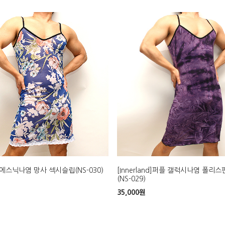
nd]에스닉나염 망사 섹시슬립(NS-030)
[Innerland]퍼플 갤럭시나염 폴리
(NS-029)
35,000
원