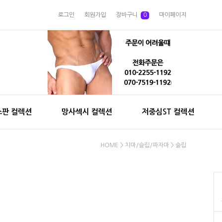
로그인
회원가입
장바구니
0
마이페이지
스판 컬렉션
망사섹시 컬렉션
저중심ST 컬렉션
HOME
>
치마/슬립/파자마
>
슬립