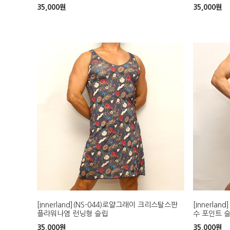
35,000
원
35,000
원
[Innerland](NS-044)로얄그래이 크리스탈스판
[Innerla
플라워나염 런닝형 슬립
수 포인트 
35,000
원
35,000
원