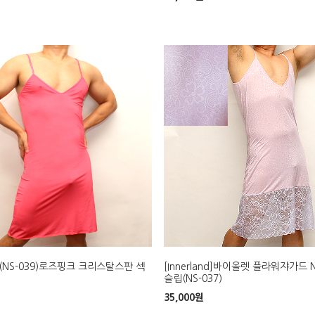
nd](NS-039)로즈핑크 크리스탈스판 섹
[Innerland]바이올렛 플라워쟈가드 
슬립(NS-037)
35,000
원