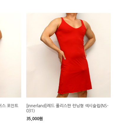
레이스 포인트
[Innerland]레드 폴리스판 런닝형 섹시슬립(NS-
031)
35,000
원