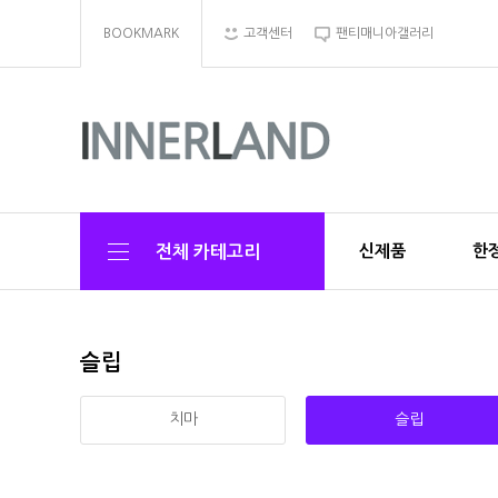
BOOKMARK
고객센터
팬티매니아갤러리
신제품
한정
전체 카테고리
슬립
치마
슬립