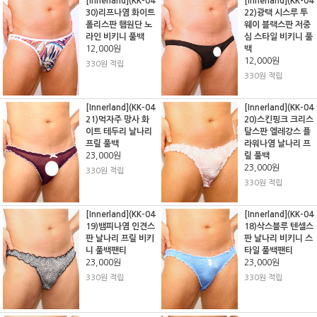
[Innerland](KK-04
[Innerland](KK-04
30)리프나염 화이트
22)광택 시스루 투
폴리스판 햄원단 노
웨이 블랙스판 저중
라인 비키니 풀백
심 스타일 비키니 풀
12,000원
백
12,000원
330원 적립
330원 적립
[Innerland](KK-04
[Innerland](KK-04
21)먹자주 망사 화
20)스킨핑크 크리스
이트 테두리 날나리
탈스판 엘레강스 플
프릴 풀백
라워나염 날나리 프
23,000원
릴 풀백
23,000원
330원 적립
330원 적립
[Innerland](KK-04
[Innerland](KK-04
19)뱀피나염 인견스
18)삭스블루 텐셀스
판 날나리 프릴 비키
판 날나리 비키니 스
니 풀백팬티
타일 풀백팬티
23,000원
23,000원
330원 적립
330원 적립