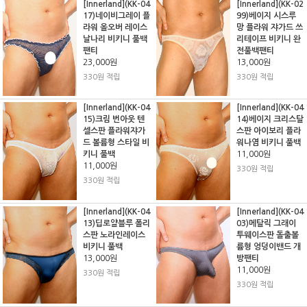
[Innerland](KK-04
[Innerland](KK-02
17)네이비그레이 플
99)베이지 시스루
라워 올오버 레이스
망 플라워 쟈가드 쓰
날나리 비키니 풀백
리테이프 비키니 완
팬티
전풀백팬티
23,000원
13,000원
330원 적립
330원 적립
[Innerland](KK-04
[Innerland](KK-04
15)크림 번아웃 텐
14)베이지 크리스탈
셀스판 플라워쟈가
스판 아이보리 플라
드 볼륨형 스타일 비
워나염 비키니 풀백
키니 풀백
11,000원
11,000원
330원 적립
330원 적립
[Innerland](KK-04
[Innerland](KK-04
13)딥로얄블루 폴리
03)메탈릭 그래이
스판 노라인레이스
투웨이스판 돌출볼
비키니 풀백
륨형 엉덩이밴드 개
13,000원
방팬티
11,000원
330원 적립
330원 적립