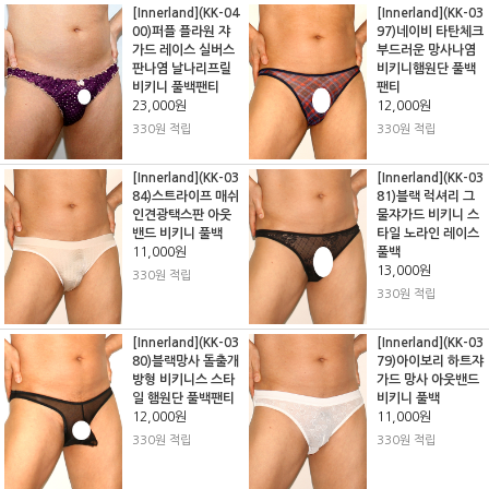
[Innerland](KK-04
[Innerland](KK-03
00)퍼플 플라원 쟈
97)네이비 타탄체크
가드 레이스 실버스
부드러운 망사나염
판나염 날나리프릴
비키니햄원단 풀백
비키니 풀백팬티
팬티
23,000원
12,000원
330원 적립
330원 적립
[Innerland](KK-03
[Innerland](KK-03
84)스트라이프 매쉬
81)블랙 럭셔리 그
인견광택스판 아웃
물쟈가드 비키니 스
밴드 비키니 풀백
타일 노라인 레이스
11,000원
풀백
13,000원
330원 적립
330원 적립
[Innerland](KK-03
[Innerland](KK-03
80)블랙망사 돌출개
79)아이보리 하트쟈
방형 비키니스 스타
가드 망사 아웃밴드
일 햄원단 풀백팬티
비키니 풀백
12,000원
11,000원
330원 적립
330원 적립