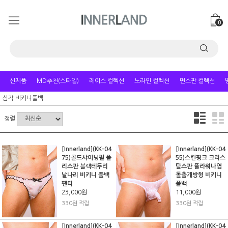
0
신제품
MD추천(스타일)
레이스 컬렉션
노라인 컬렉션
면스판 컬렉션
삼각 비키니풀백
정렬
[Innerland](KK-04
[Innerland](KK-04
75)골드샤이닝펄 폴
55)스킨핑크 크리스
리스판 블랙테두리
탈스판 플라워나염
날나리 비키니 풀백
돌출개방형 비키니
팬티
풀백
23,000원
11,000원
330원 적립
330원 적립
[Innerland](KK-04
[Innerland](KK-04