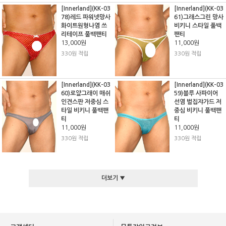
[Innerland](KK-03
[Innerland](KK-03
78)레드 파워넷망사
61)그래스그린 망사
화이트원형나염 쓰
비키니 스타일 풀백
리테이프 풀백팬티
팬티
13,000원
11,000원
330원 적립
330원 적립
[Innerland](KK-03
[Innerland](KK-03
60)로얄그래이 매쉬
59)블루 사파이어
인견스판 저중심 스
선염 벌집쟈가드 저
타일 비키니 풀백팬
중심 비키니 풀백팬
티
티
11,000원
11,000원
330원 적립
330원 적립
더보기 ▼