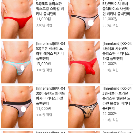
54)레드 폴리스판
53)연베이지 망사
익스트림 스타일 비
블랙레이스 사선라
키니 풀백팬티
인 비키니 풀백팬티
11,000원
11,000원
330원 적립
330원 적립
[Innerland](KK-04
[Innerland](KK-04
52)투톤 럭셔리 노
49)레드 사틴광택
라인 레이스 비키니
폴리스판 비키니스
풀백팬티
타일 풀백팬티
13,000원
11,000원
330원 적립
330원 적립
[Innerland](KK-04
[Innerland](KK-04
39)아웃밴드 화이트
38)제브라 브라운
망사 비키니스타일
폴리스판 햄원단 노
풀백팬티
라인 볼륨형 비키니
11,000원
풀백팬티
12,000원
330원 적립
330원 적립