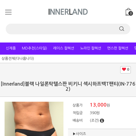
0
신제품
MD추천(스타일)
레이스 컬렉션
노라인 컬렉션
면스판 컬렉션
상품전체(다나옵니다)
0
[Innerland]블랙 나일론탁텔스판 비키니 섹시하프백T팬티(IN-776
2)
13,000
상품가
원
적립금
390원
배송비
(조건)
▶사이즈