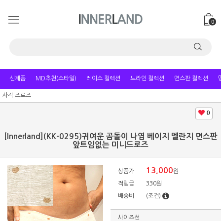
0
신제품
MD추천(스타일)
레이스 컬렉션
노라인 컬렉션
면스판 컬렉션
사각 즈로즈
0
[Innerland](KK-0295)귀여운 곰돌이 나염 베이지 멜란지 면스판
앞트임없는 미니드로즈
13,000
상품가
원
적립금
330원
배송비
(조건)
사이즈선