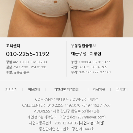
고객센터
무통장입금정보
010-2255-1192
예금주명 : 이창섭
평일 AM 10:00 - PM 08:00
농협: 100064-56-011377
점심 PM 12:00 - PM 01:00
국민: 873-21-0334-265
주말, 공휴일 휴무
우리: 086-165722-02-101
회사소개
이용안내
개인정보 처리방침
이용약관
고객센터
COMPANY : 이너랜드 / OWNER : 이창섭
CALL CENTER : 010-2255-1192,070-7519-1192 / FAX :
ADDRESS : 서울 광진구 동일로 60길47 2층
개인정보관리책임자 : 이창섭 (lcs1257@naver.com)
사업자등록번호 : 206-12-49185
[사업자정보확인]
통신판매업 신고번호 : 광진 제1449호