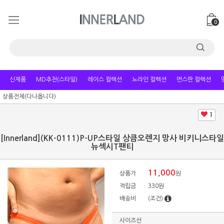
0
신제품
MD추천(스타일)
레이스 컬렉션
노라인 컬렉션
면스판 컬렉션
상품전체(다나옵니다)
1
[Innerland](KK-0111)P-UP스타일 상큼오렌지 망사 비키니스타일
뉴섹시T팬티
11,000
상품가
원
적립금
330원
배송비
(조건)
사이즈선