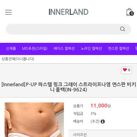
0
신제품
MD추천(스타일)
레이스 컬렉션
노라인 컬렉션
면스판 컬렉션
상품전체(다나옵니다)
0
[Innerland]P-UP 파스텔 핑크 그래이 스트라이프나염 면스판 비키
니 풀백(IN-9624)
11,000
상품가
원
적립금
3%
배송비
(조건)
사이즈선