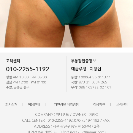
고객센터
무통장입금정보
010-2255-1192
예금주명 : 이창섭
평일 AM 10:00 - PM 08:00
농협: 100064-56-011377
점심 PM 12:00 - PM 01:00
국민: 873-21-0334-265
주말, 공휴일 휴무
우리: 086-165722-02-101
회사소개
이용안내
개인정보 처리방침
이용약관
고객센터
COMPANY : 이너랜드 / OWNER : 이창섭
CALL CENTER : 010-2255-1192,070-7519-1192 / FAX :
ADDRESS : 서울 광진구 동일로 60길47 2층
개인정보관리책임자 : 이창섭 (lcs1257@naver.com)