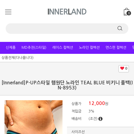
0
신제품
MD추천(스타일)
레이스 컬렉션
노라인 컬렉션
면스판 컬렉션
상품전체(다나옵니다)
0
[Innerland]P-UP스타일 햄원단 노라인 TEAL BLUE 비키니 풀백(I
N-8953)
12,000
상품가
원
적립금
3%
배송비
(조건)
사이즈선