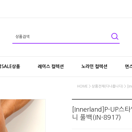
SALE상품
레이스 컬렉션
노라인 컬렉션
면
HOME
>
상품전체(다나옵니다)
> [I
[Innerland]P-UP
니 풀백(IN-8917)