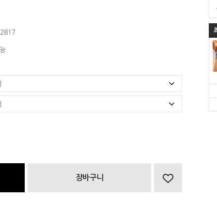
2817
능
장바구니